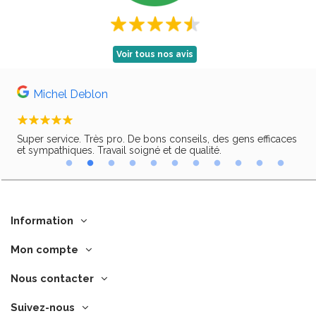
Voir tous nos avis
Michel Deblon
Super service. Très pro. De bons conseils, des gens efficaces
Trè
ir,
et sympathiques. Travail soigné et de qualité.
Information
Mon compte
Nous contacter
Suivez-nous