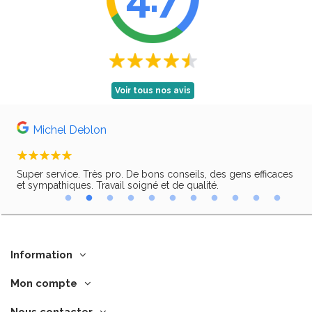
Voir tous nos avis
Michel Deblon
Super service. Très pro. De bons conseils, des gens efficaces
Trè
ir,
et sympathiques. Travail soigné et de qualité.
Information
Mon compte
Nous contacter