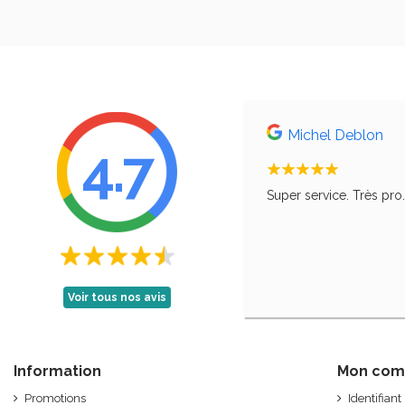
Michel Deblon
4.7
, comme le disait ma grand-mère, qu'il faut
Super service. Très pro
Voir tous nos avis
Information
Mon com
Promotions
Identifiant