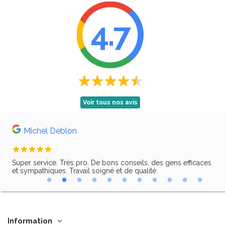
4.7
Voir tous nos avis
Michel Deblon
Super service. Très pro. De bons conseils, des gens efficaces
Trè
ir,
et sympathiques. Travail soigné et de qualité.
Information