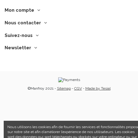
Mon compte
Nous contacter
Suivez-nous
Newsletter
©Manfroy 2021 -
Sitemap
-
CGV
-
Made by Tesial
Nous utilisons les cookies afin de fournir les services et fonctionnalités propos
sur notre site et afin d’améliorer l’expérience de nos utilisateurs. Les cookies
sont des données qui sont téléchargés ou stockés sur votre ordinateur ou sur