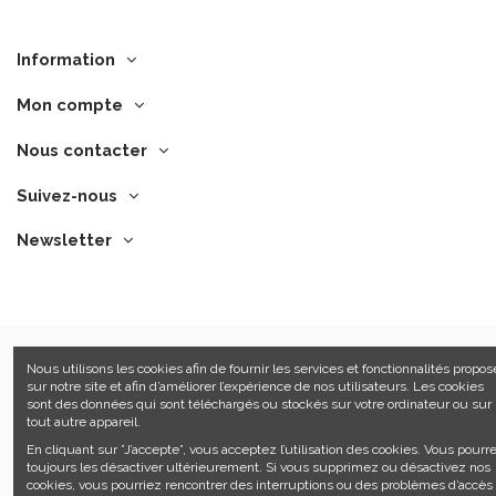
Information
Mon compte
Nous contacter
Suivez-nous
Newsletter
Nous utilisons les cookies afin de fournir les services et fonctionnalités propos
sur notre site et afin d’améliorer l’expérience de nos utilisateurs. Les cookies
©Manfroy 2021 -
Sitemap
-
CGV
-
Made by Tesial
sont des données qui sont téléchargés ou stockés sur votre ordinateur ou sur
tout autre appareil.
En cliquant sur ”J’accepte”, vous acceptez l’utilisation des cookies. Vous pourr
toujours les désactiver ultérieurement. Si vous supprimez ou désactivez nos
cookies, vous pourriez rencontrer des interruptions ou des problèmes d’accès