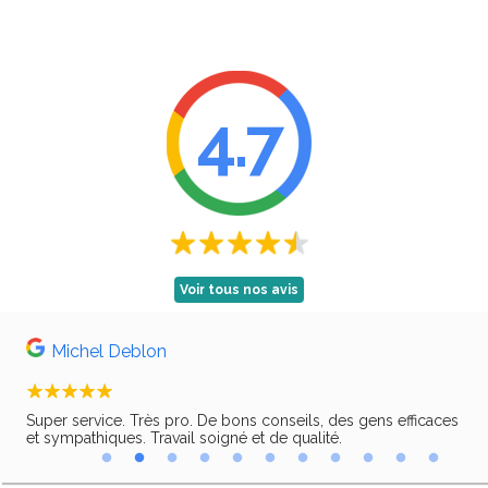
4.7
Voir tous nos avis
Michel Deblon
Super service. Très pro. De bons conseils, des gens efficaces
Trè
ir,
et sympathiques. Travail soigné et de qualité.