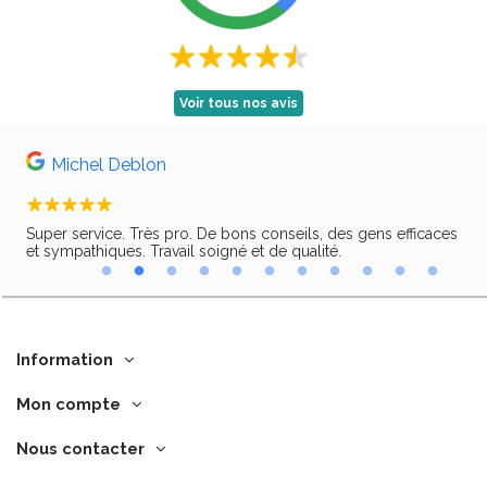
Voir tous nos avis
Michel Deblon
Super service. Très pro. De bons conseils, des gens efficaces
Trè
ir,
et sympathiques. Travail soigné et de qualité.
Information
Mon compte
Nous contacter