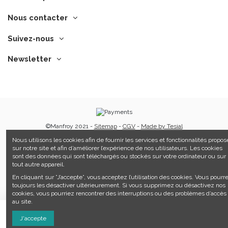
Nous contacter
Suivez-nous
Newsletter
©Manfroy 2021 -
Sitemap
-
CGV
-
Made by Tesial
Nous utilisons les cookies afin de fournir les services et fonctionnalités propos
sur notre site et afin d’améliorer l’expérience de nos utilisateurs. Les cookies
sont des données qui sont téléchargés ou stockés sur votre ordinateur ou sur
tout autre appareil.
En cliquant sur ”J’accepte”, vous acceptez l’utilisation des cookies. Vous pourr
toujours les désactiver ultérieurement. Si vous supprimez ou désactivez nos
cookies, vous pourriez rencontrer des interruptions ou des problèmes d’accès
au site.
Ajouter au panier
J'accepte