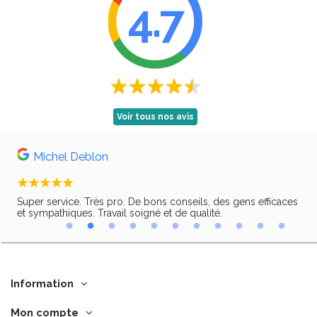
4.7
Voir tous nos avis
Michel Deblon
Super service. Très pro. De bons conseils, des gens efficaces
Trè
ir,
et sympathiques. Travail soigné et de qualité.
Information
Mon compte