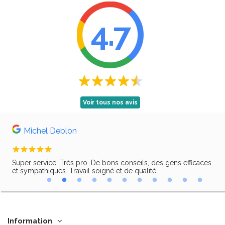
4.7
Voir tous nos avis
Michel Deblon
Super service. Très pro. De bons conseils, des gens efficaces
Trè
ir,
et sympathiques. Travail soigné et de qualité.
Information