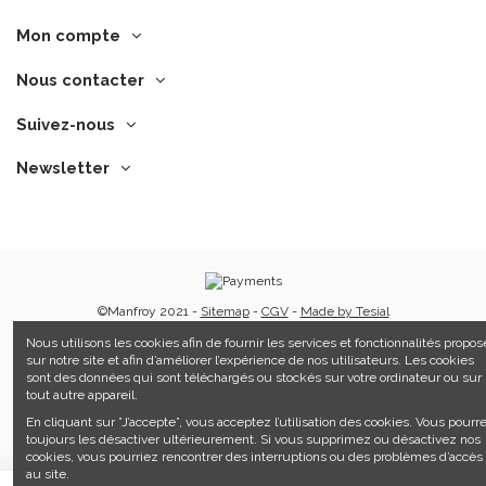
Mon compte
Nous contacter
Suivez-nous
Newsletter
©Manfroy 2021 -
Sitemap
-
CGV
-
Made by Tesial
Nous utilisons les cookies afin de fournir les services et fonctionnalités propos
sur notre site et afin d’améliorer l’expérience de nos utilisateurs. Les cookies
sont des données qui sont téléchargés ou stockés sur votre ordinateur ou sur
tout autre appareil.
En cliquant sur ”J’accepte”, vous acceptez l’utilisation des cookies. Vous pourr
toujours les désactiver ultérieurement. Si vous supprimez ou désactivez nos
cookies, vous pourriez rencontrer des interruptions ou des problèmes d’accès
au site.