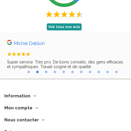
Voir tous nos avis
Michel Deblon
Super service. Très pro. De bons conseils, des gens efficaces
Trè
ir,
et sympathiques. Travail soigné et de qualité.
Information
Mon compte
Nous contacter