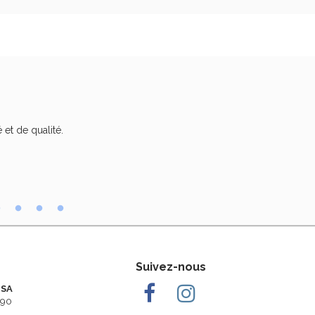
 et de qualité.
Trè
Suivez-nous
 SA
290