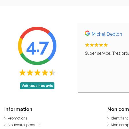
Michel Deblon
4.7
, comme le disait ma grand-mère, qu'il faut
Super service. Très pro
Voir tous nos avis
Information
Mon com
Promotions
Identifiant
Nouveaux produits
Mon comp