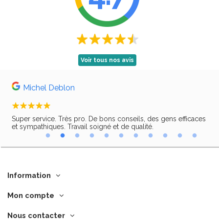
Voir tous nos avis
Michel Deblon
Super service. Très pro. De bons conseils, des gens efficaces
Trè
ir,
et sympathiques. Travail soigné et de qualité.
Information
Mon compte
Nous contacter