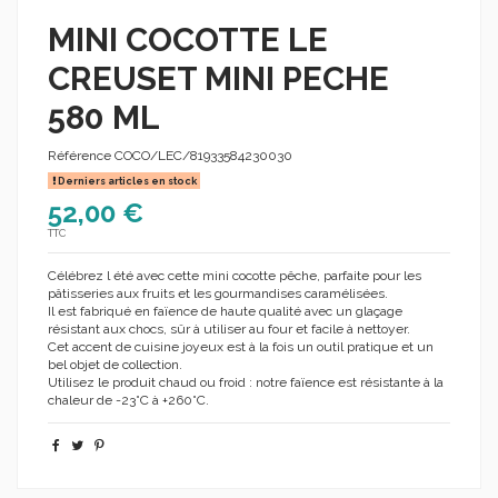
MINI COCOTTE LE
CREUSET MINI PECHE
580 ML
Référence
COCO/LEC/81933584230030
Derniers articles en stock
52,00 €
TTC
Célébrez l été avec cette mini cocotte pêche, parfaite pour les
pâtisseries aux fruits et les gourmandises caramélisées.
Il est fabriqué en faïence de haute qualité avec un glaçage
résistant aux chocs, sûr à utiliser au four et facile à nettoyer.
Cet accent de cuisine joyeux est à la fois un outil pratique et un
bel objet de collection.
Utilisez le produit chaud ou froid : notre faïence est résistante à la
chaleur de -23°C à +260°C.