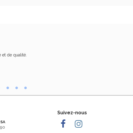
 et de qualité.
Trè
Suivez-nous
 SA
290