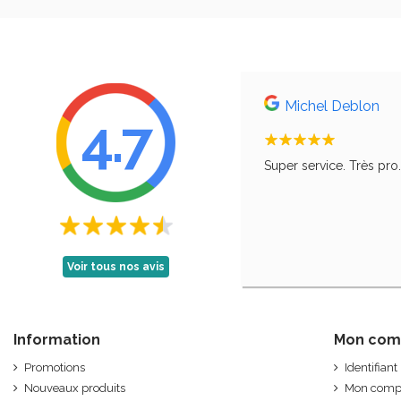
Michel Deblon
4.7
, comme le disait ma grand-mère, qu'il faut
Super service. Très pro
Voir tous nos avis
Information
Mon com
Promotions
Identifiant
Nouveaux produits
Mon comp