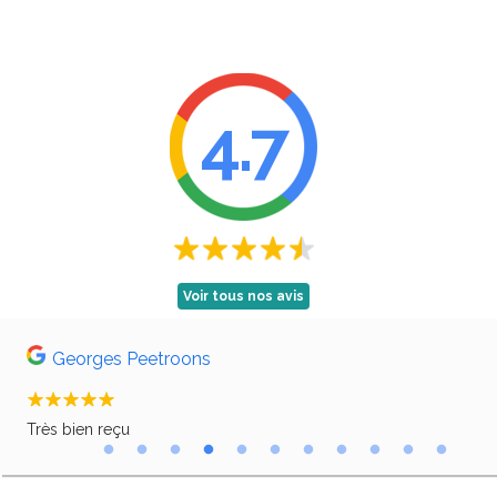
4.7
Voir tous nos avis
Georges Peetroons
Très bien reçu
Pro