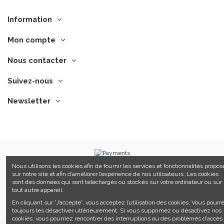
Information
Mon compte
Nous contacter
Suivez-nous
Newsletter
Nous utilisons les cookies afin de fournir les services et fonctionnalités propos
©Manfroy 2021 -
Sitemap
-
CGV
-
Made by Tesial
sur notre site et afin d’améliorer l’expérience de nos utilisateurs. Les cookies
sont des données qui sont téléchargés ou stockés sur votre ordinateur ou sur
tout autre appareil.
En cliquant sur ”J’accepte”, vous acceptez l’utilisation des cookies. Vous pourr
toujours les désactiver ultérieurement. Si vous supprimez ou désactivez nos
cookies, vous pourriez rencontrer des interruptions ou des problèmes d’accès