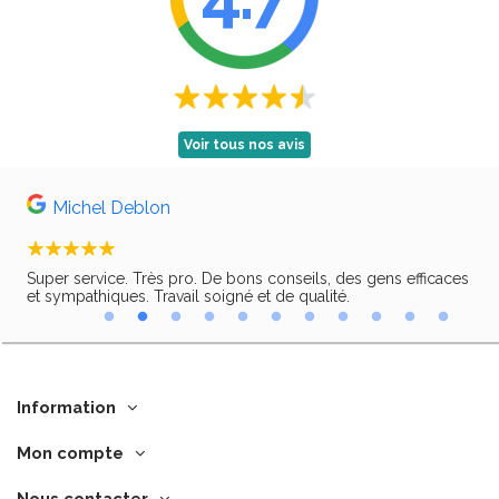
Voir tous nos avis
Michel Deblon
Super service. Très pro. De bons conseils, des gens efficaces
Trè
ir,
et sympathiques. Travail soigné et de qualité.
Information
Mon compte
Nous contacter