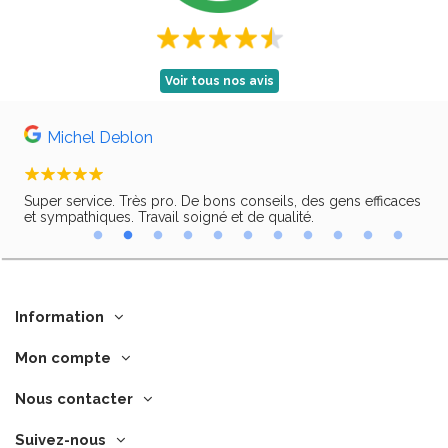
Voir tous nos avis
Michel Deblon
Super service. Très pro. De bons conseils, des gens efficaces
Trè
ir,
et sympathiques. Travail soigné et de qualité.
Information
Mon compte
Nous contacter
Suivez-nous