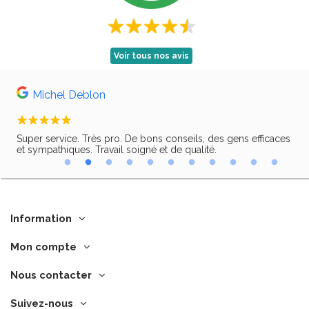
Voir tous nos avis
Michel Deblon
Super service. Très pro. De bons conseils, des gens efficaces
Trè
ir,
et sympathiques. Travail soigné et de qualité.
Information
Mon compte
Nous contacter
Suivez-nous