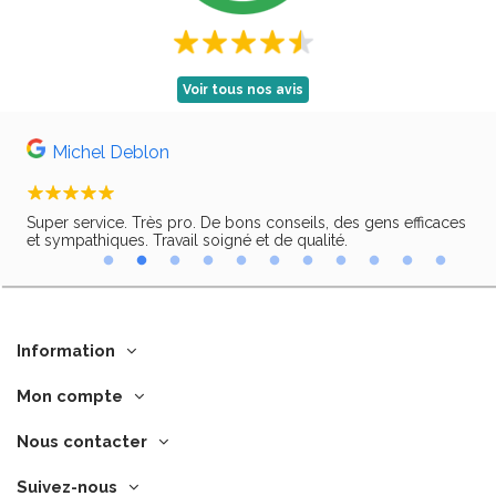
Voir tous nos avis
Michel Deblon
Super service. Très pro. De bons conseils, des gens efficaces
Trè
ir,
et sympathiques. Travail soigné et de qualité.
Information
Mon compte
Nous contacter
Suivez-nous