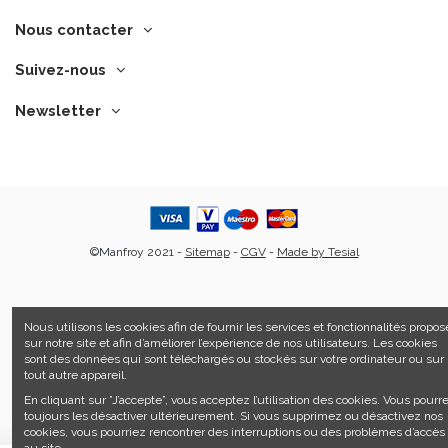
Nous contacter
Suivez-nous
Newsletter
©Manfroy 2021 -
Sitemap
-
CGV
-
Made by Tesial
Nous utilisons les cookies afin de fournir les services et fonctionnalités propos
sur notre site et afin d’améliorer l’expérience de nos utilisateurs. Les cookies
sont des données qui sont téléchargés ou stockés sur votre ordinateur ou sur
tout autre appareil.
En cliquant sur ”J’accepte”, vous acceptez l’utilisation des cookies. Vous pourr
toujours les désactiver ultérieurement. Si vous supprimez ou désactivez nos
cookies, vous pourriez rencontrer des interruptions ou des problèmes d’accès