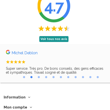
4.7
Voir tous nos avis
Michel Deblon
Super service. Très pro. De bons conseils, des gens efficaces
Trè
ir,
et sympathiques. Travail soigné et de qualité.
Information
Mon compte