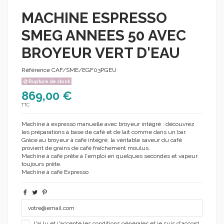
MACHINE ESPRESSO
SMEG ANNEES 50 AVEC
BROYEUR VERT D'EAU
Référence
CAF/SME/EGF03PGEU
Rupture de stock
869,00 €
TTC
Machine à expresso manuelle avec broyeur intégré : découvrez
les préparations à base de café et de lait comme dans un bar.
Grâce au broyeur à café intégré, la véritable saveur du café
provient de grains de café fraîchement moulus.
Machine à café prête à l'emploi en quelques secondes et vapeur
toujours prête.
Machine à café Expresso
J'ai lu et j'accepte les conditions générales et je suis d'accord