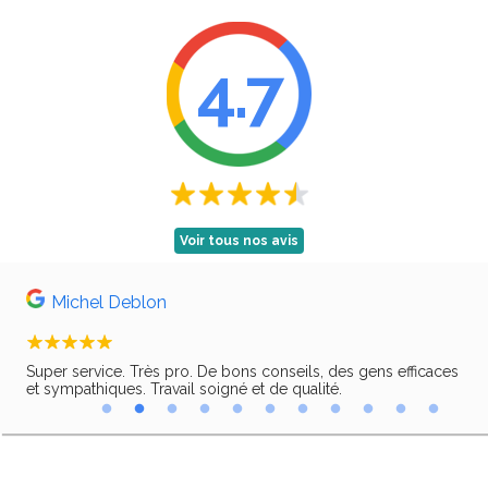
4.7
Voir tous nos avis
Michel Deblon
Super service. Très pro. De bons conseils, des gens efficaces
Trè
ir,
et sympathiques. Travail soigné et de qualité.