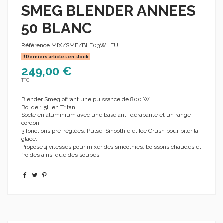
SMEG BLENDER ANNEES
50 BLANC
Référence
MIX/SME/BLF03WHEU
Derniers articles en stock
249,00 €
TTC
Blender Smeg offrant une puissance de 800 W.
Bol de 1.5L en Tritan.
Socle en aluminium avec une base anti-dérapante et un range-
cordon.
3 fonctions pré-réglées: Pulse, Smoothie et Ice Crush pour piler la
glace.
Propose 4 vitesses pour mixer des smoothies, boissons chaudes et
froides ainsi que des soupes.