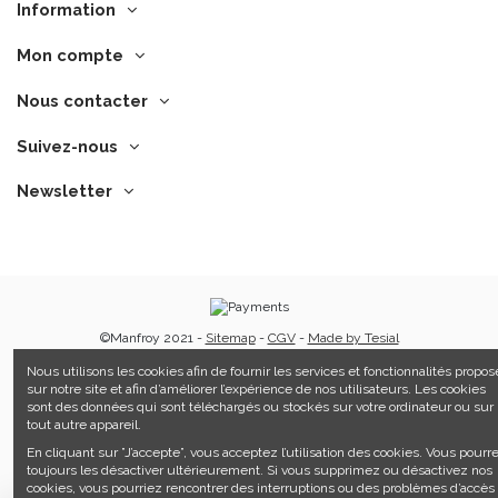
Information
Mon compte
Nous contacter
Suivez-nous
Newsletter
©Manfroy 2021 -
Sitemap
-
CGV
-
Made by Tesial
Nous utilisons les cookies afin de fournir les services et fonctionnalités propos
sur notre site et afin d’améliorer l’expérience de nos utilisateurs. Les cookies
sont des données qui sont téléchargés ou stockés sur votre ordinateur ou sur
tout autre appareil.
En cliquant sur ”J’accepte”, vous acceptez l’utilisation des cookies. Vous pourr
toujours les désactiver ultérieurement. Si vous supprimez ou désactivez nos
cookies, vous pourriez rencontrer des interruptions ou des problèmes d’accès