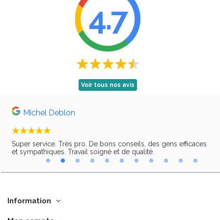
4.7
Voir tous nos avis
Michel Deblon
Super service. Très pro. De bons conseils, des gens efficaces
Trè
ir,
et sympathiques. Travail soigné et de qualité.
Information