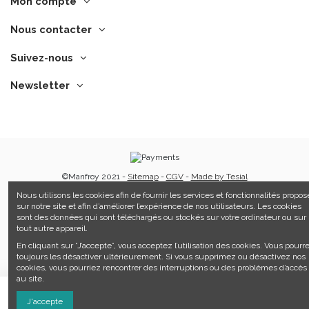
Mon compte
Nous contacter
Suivez-nous
Newsletter
©Manfroy 2021 -
Sitemap
-
CGV
-
Made by Tesial
Nous utilisons les cookies afin de fournir les services et fonctionnalités propos
sur notre site et afin d’améliorer l’expérience de nos utilisateurs. Les cookies
sont des données qui sont téléchargés ou stockés sur votre ordinateur ou sur
tout autre appareil.
En cliquant sur ”J’accepte”, vous acceptez l’utilisation des cookies. Vous pourr
toujours les désactiver ultérieurement. Si vous supprimez ou désactivez nos
cookies, vous pourriez rencontrer des interruptions ou des problèmes d’accès
au site.
Ajouter au panier
J'accepte