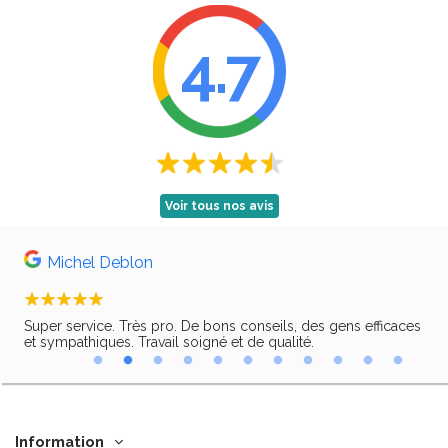
4.7
Voir tous nos avis
Michel Deblon
Super service. Très pro. De bons conseils, des gens efficaces
Trè
ir,
et sympathiques. Travail soigné et de qualité.
Information