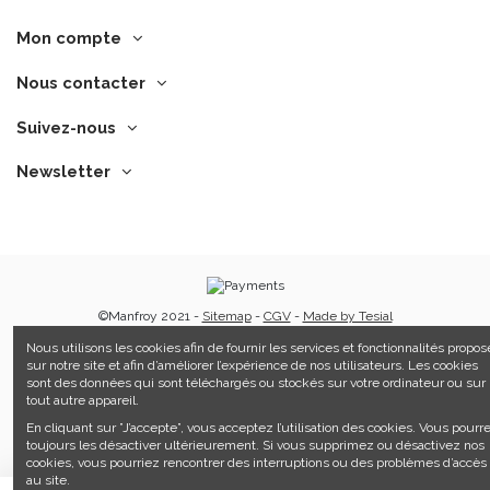
Mon compte
Nous contacter
Suivez-nous
Newsletter
©Manfroy 2021 -
Sitemap
-
CGV
-
Made by Tesial
Nous utilisons les cookies afin de fournir les services et fonctionnalités propos
sur notre site et afin d’améliorer l’expérience de nos utilisateurs. Les cookies
sont des données qui sont téléchargés ou stockés sur votre ordinateur ou sur
tout autre appareil.
En cliquant sur ”J’accepte”, vous acceptez l’utilisation des cookies. Vous pourr
toujours les désactiver ultérieurement. Si vous supprimez ou désactivez nos
cookies, vous pourriez rencontrer des interruptions ou des problèmes d’accès
au site.