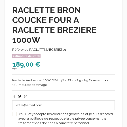
RACLETTE BRON
COUCKE FOUR A
RACLETTE BREZIERE
1000W
Référence
RACL/TTM/BCBREZ01
Rupture de stock
189,00 €
TTC
Raclette Ambiance: 1000 Watt 42 x 27 x 32 5.4 kg Convient pour
1/2 meule de fromage
J'ai lu et j'accepte les conditions générales et je suis d'accord
avec la politique de respect de la vie privée concernant le
traitement des données à caractère personnel.