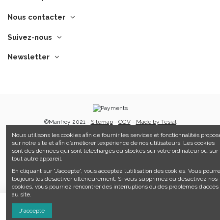
Nous contacter
Suivez-nous
Newsletter
©Manfroy 2021 -
Sitemap
-
CGV
-
Made by Tesial
Nous utilisons les cookies afin de fournir les services et fonctionnalités propos
sur notre site et afin d’améliorer l’expérience de nos utilisateurs. Les cookies
sont des données qui sont téléchargés ou stockés sur votre ordinateur ou sur
tout autre appareil.
En cliquant sur ”J’accepte”, vous acceptez l’utilisation des cookies. Vous pourr
toujours les désactiver ultérieurement. Si vous supprimez ou désactivez nos
cookies, vous pourriez rencontrer des interruptions ou des problèmes d’accès
au site.
Ajouter au panier
J'accepte