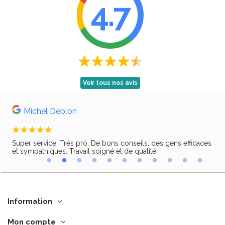
4.7
Voir tous nos avis
Michel Deblon
Super service. Très pro. De bons conseils, des gens efficaces
Trè
ir,
et sympathiques. Travail soigné et de qualité.
Information
Mon compte