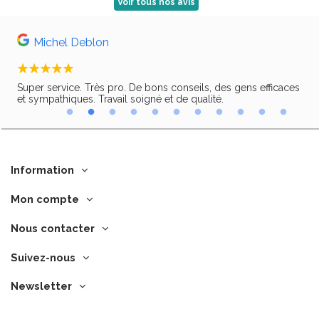
Voir tous nos avis
Michel Deblon
Super service. Très pro. De bons conseils, des gens efficaces
Trè
ir,
et sympathiques. Travail soigné et de qualité.
Information
Mon compte
Nous contacter
Suivez-nous
Newsletter