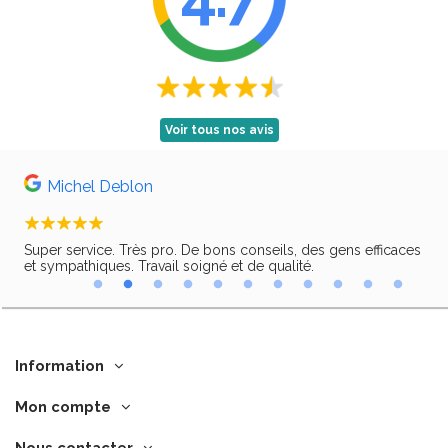
Voir tous nos avis
Michel Deblon
Super service. Très pro. De bons conseils, des gens efficaces
Trè
ir,
et sympathiques. Travail soigné et de qualité.
Information
Mon compte
Nous contacter