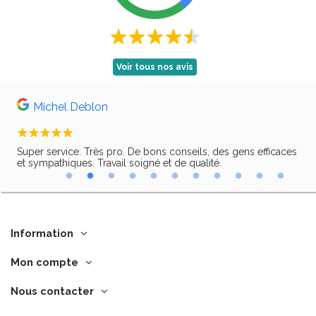
Voir tous nos avis
Michel Deblon
Super service. Très pro. De bons conseils, des gens efficaces
Trè
ir,
et sympathiques. Travail soigné et de qualité.
Information
Mon compte
Nous contacter