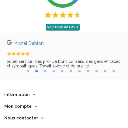
Voir tous nos avis
Michel Deblon
Super service. Très pro. De bons conseils, des gens efficaces
Trè
ir,
et sympathiques. Travail soigné et de qualité.
Information
Mon compte
Nous contacter