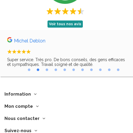
Voir tous nos avis
Michel Deblon
Super service. Très pro. De bons conseils, des gens efficaces
Trè
ir,
et sympathiques. Travail soigné et de qualité.
Information
Mon compte
Nous contacter
Suivez-nous