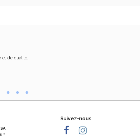
 et de qualité.
Trè
Suivez-nous
 SA
290