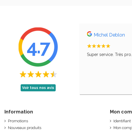
Michel Deblon
4.7
, comme le disait ma grand-mère, qu'il faut
Super service. Très pro
Voir tous nos avis
Information
Mon com
Promotions
Identifiant
Nouveaux produits
Mon comp