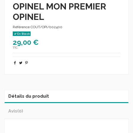
OPINEL MON PREMIER
OPINEL
Référence
COUT/OPI/002400
En Stock
29,00 €
TTC
Détails du produit
Avis
(0)