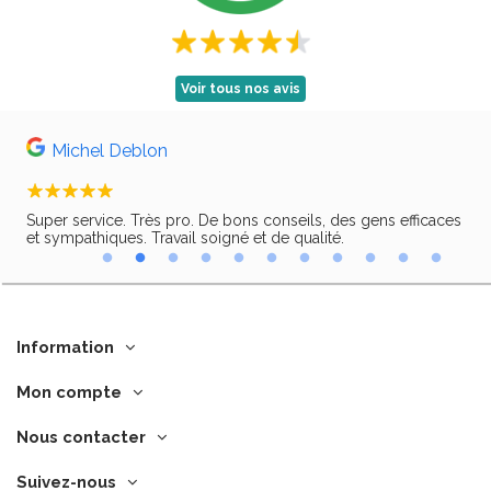
Voir tous nos avis
Michel Deblon
Super service. Très pro. De bons conseils, des gens efficaces
Trè
ir,
et sympathiques. Travail soigné et de qualité.
Information
Mon compte
Nous contacter
Suivez-nous