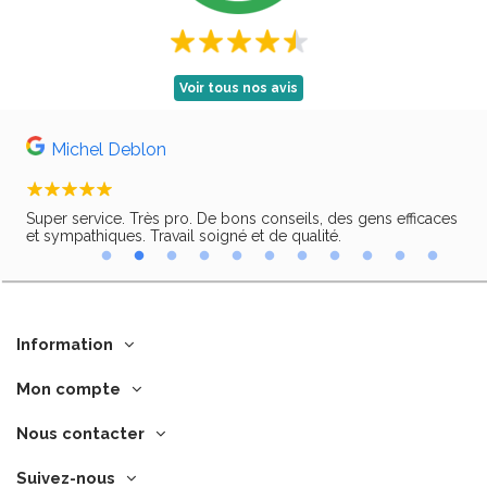
Voir tous nos avis
Michel Deblon
Super service. Très pro. De bons conseils, des gens efficaces
Trè
ir,
et sympathiques. Travail soigné et de qualité.
Information
Mon compte
Nous contacter
Suivez-nous