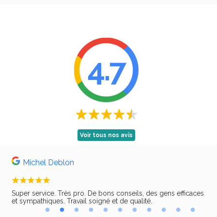
4.7
Voir tous nos avis
Michel Deblon
Super service. Très pro. De bons conseils, des gens efficaces
Trè
ir,
et sympathiques. Travail soigné et de qualité.