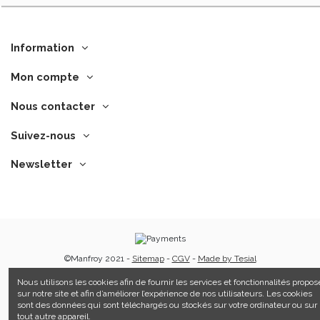
Information
Mon compte
Nous contacter
Suivez-nous
Newsletter
©Manfroy 2021 -
Sitemap
-
CGV
-
Made by Tesial
Nous utilisons les cookies afin de fournir les services et fonctionnalités propos
sur notre site et afin d’améliorer l’expérience de nos utilisateurs. Les cookies
sont des données qui sont téléchargés ou stockés sur votre ordinateur ou sur
tout autre appareil.