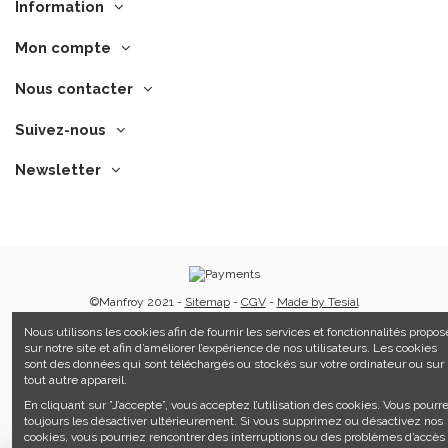
Information
Mon compte
Nous contacter
Suivez-nous
Newsletter
©Manfroy 2021 -
Sitemap
-
CGV
-
Made by Tesial
Nous utilisons les cookies afin de fournir les services et fonctionnalités propos
sur notre site et afin d’améliorer l’expérience de nos utilisateurs. Les cookies
sont des données qui sont téléchargés ou stockés sur votre ordinateur ou sur
tout autre appareil.
En cliquant sur ”J’accepte”, vous acceptez l’utilisation des cookies. Vous pourr
toujours les désactiver ultérieurement. Si vous supprimez ou désactivez nos
cookies, vous pourriez rencontrer des interruptions ou des problèmes d’accès