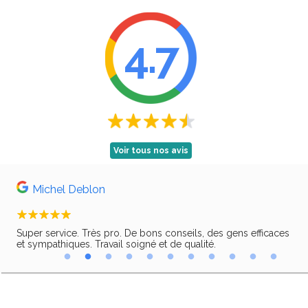
4.7
Voir tous nos avis
Michel Deblon
Super service. Très pro. De bons conseils, des gens efficaces
Trè
ir,
et sympathiques. Travail soigné et de qualité.