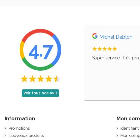
Michel Deblon
4.7
, comme le disait ma grand-mère, qu'il faut
Super service. Très pro
Voir tous nos avis
Information
Mon com
Promotions
Identifiant
Nouveaux produits
Mon comp