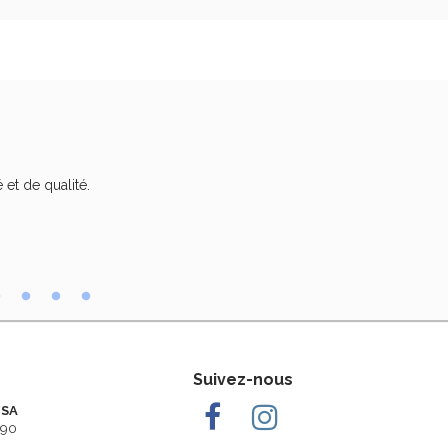
 et de qualité.
Trè
Suivez-nous
 SA
290