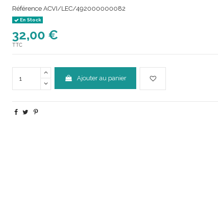
Référence
ACVI/LEC/492000000082
En Stock
32,00 €
TTC
Ajouter au panier