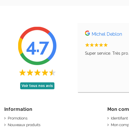
Michel Deblon
4.7
, comme le disait ma grand-mère, qu'il faut
Super service. Très pro
Voir tous nos avis
Information
Mon com
Promotions
Identifiant
Nouveaux produits
Mon comp