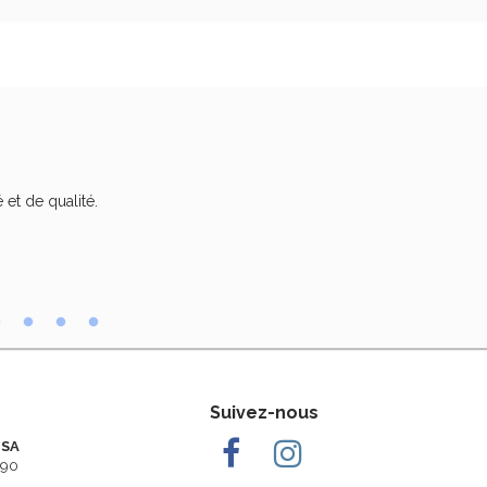
 et de qualité.
Trè
Suivez-nous
 SA
290