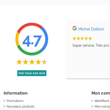
Michel Deblon
4.7
, comme le disait ma grand-mère, qu'il faut
Super service. Très pro
Voir tous nos avis
Information
Mon com
Promotions
Identifiant
Nouveaux produits
Mon comp