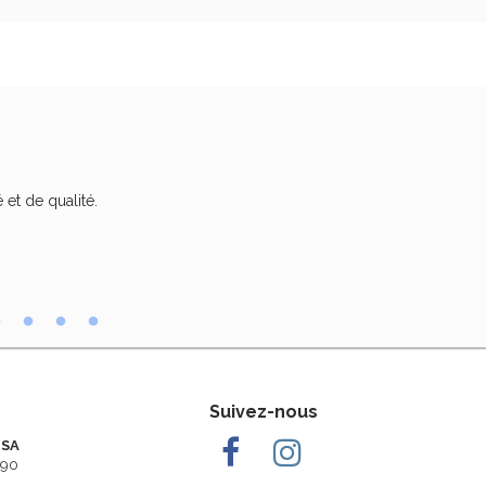
 et de qualité.
Trè
Suivez-nous
 SA
290