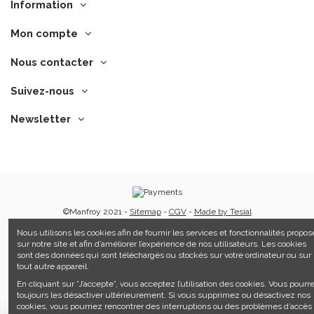
Information
Mon compte
Nous contacter
Suivez-nous
Newsletter
©Manfroy 2021 -
Sitemap
-
CGV
-
Made by Tesial
Nous utilisons les cookies afin de fournir les services et fonctionnalités propos
sur notre site et afin d’améliorer l’expérience de nos utilisateurs. Les cookies
sont des données qui sont téléchargés ou stockés sur votre ordinateur ou sur
tout autre appareil.
En cliquant sur ”J’accepte”, vous acceptez l’utilisation des cookies. Vous pourr
toujours les désactiver ultérieurement. Si vous supprimez ou désactivez nos
cookies, vous pourriez rencontrer des interruptions ou des problèmes d’accès