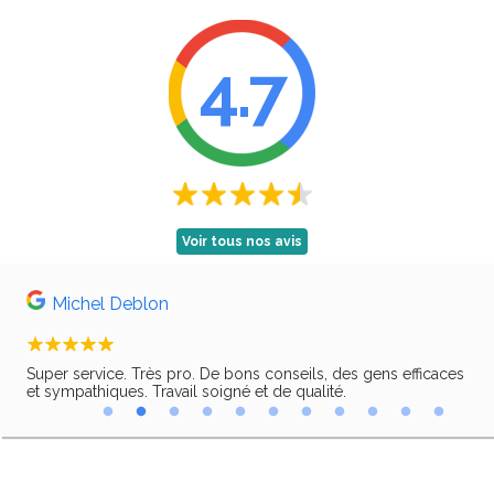
4.7
Voir tous nos avis
Michel Deblon
Super service. Très pro. De bons conseils, des gens efficaces
Trè
ir,
et sympathiques. Travail soigné et de qualité.