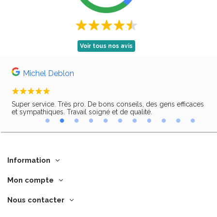
Voir tous nos avis
Michel Deblon
Super service. Très pro. De bons conseils, des gens efficaces
Trè
ir,
et sympathiques. Travail soigné et de qualité.
Information
Mon compte
Nous contacter