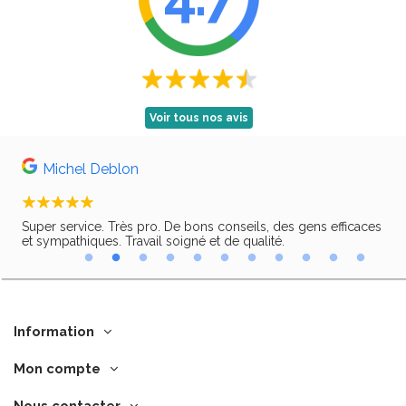
Voir tous nos avis
Michel Deblon
Super service. Très pro. De bons conseils, des gens efficaces
Trè
ir,
et sympathiques. Travail soigné et de qualité.
Information
Mon compte
Nous contacter