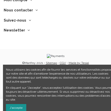
Nous contacter
Suivez-nous
Newsletter
©Manfroy 2021 -
Sitemap
-
CGV
-
Made by Tesial
Nous utilisons les cookies afin de fournir les services et fonctionnalités propos
sur notre site et afin d’améliorer l’expérience de nos utilisateurs. Les cookies
sont des données qui sont téléchargés ou stockés sur votre ordinateur ou sur
tout autre appareil.
En cliquant sur ”J’accepte”, vous acceptez l’utilisation des cookies. Vous pourr
toujours les désactiver ultérieurement. Si vous supprimez ou désactivez nos
cookies, vous pourriez rencontrer des interruptions ou des problèmes d’accès
au site.
Ajouter au panier
J'accepte