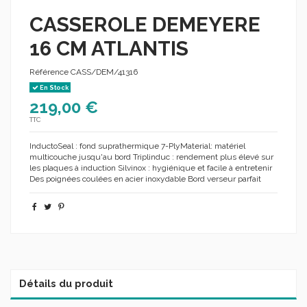
CASSEROLE DEMEYERE
16 CM ATLANTIS
Référence
CASS/DEM/41316
En Stock
219,00 €
TTC
InductoSeal : fond suprathermique 7-PlyMaterial: matériel
multicouche jusqu'au bord Triplinduc : rendement plus élevé sur
les plaques à induction Silvinox : hygiénique et facile à entretenir
Des poignées coulées en acier inoxydable Bord verseur parfait
Détails du produit