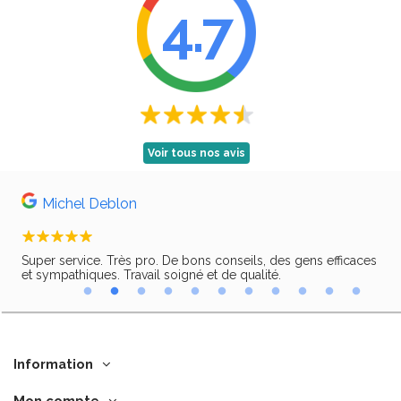
4.7
Voir tous nos avis
Michel Deblon
Super service. Très pro. De bons conseils, des gens efficaces
Trè
ir,
et sympathiques. Travail soigné et de qualité.
Information
Mon compte