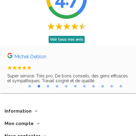
Voir tous nos avis
Michel Deblon
Super service. Très pro. De bons conseils, des gens efficaces
Trè
ir,
et sympathiques. Travail soigné et de qualité.
Information
Mon compte
Nous contacter