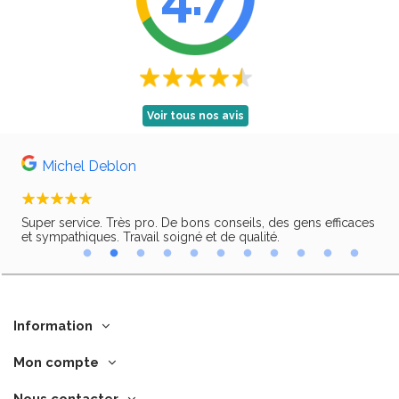
Voir tous nos avis
Michel Deblon
Super service. Très pro. De bons conseils, des gens efficaces
Trè
ir,
et sympathiques. Travail soigné et de qualité.
Information
Mon compte
Nous contacter