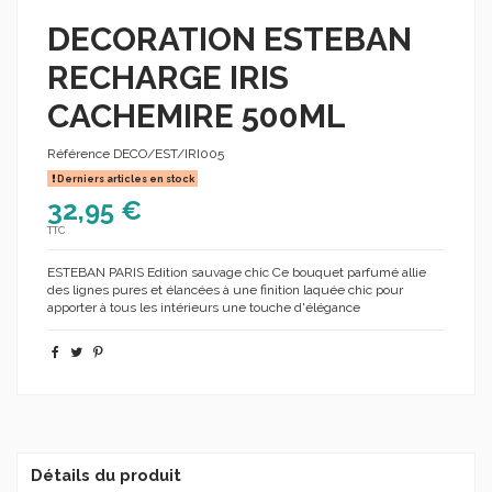
DECORATION ESTEBAN
RECHARGE IRIS
CACHEMIRE 500ML
Référence
DECO/EST/IRI005
Derniers articles en stock
32,95 €
TTC
ESTEBAN PARIS Edition sauvage chic Ce bouquet parfumé allie
des lignes pures et élancées à une finition laquée chic pour
apporter à tous les intérieurs une touche d'élégance
Détails du produit