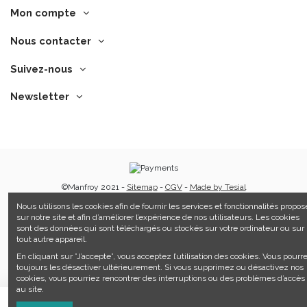
Mon compte
Nous contacter
Suivez-nous
Newsletter
©Manfroy 2021 -
Sitemap
-
CGV
-
Made by Tesial
Nous utilisons les cookies afin de fournir les services et fonctionnalités propos
sur notre site et afin d’améliorer l’expérience de nos utilisateurs. Les cookies
sont des données qui sont téléchargés ou stockés sur votre ordinateur ou sur
tout autre appareil.
En cliquant sur ”J’accepte”, vous acceptez l’utilisation des cookies. Vous pourr
toujours les désactiver ultérieurement. Si vous supprimez ou désactivez nos
cookies, vous pourriez rencontrer des interruptions ou des problèmes d’accès
au site.