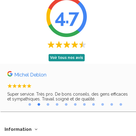
4.7
Voir tous nos avis
Michel Deblon
Super service. Très pro. De bons conseils, des gens efficaces
Trè
ir,
et sympathiques. Travail soigné et de qualité.
Information