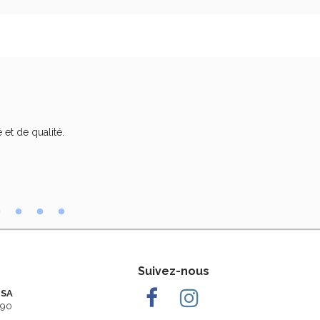
 et de qualité.
Trè
Suivez-nous
 SA
290