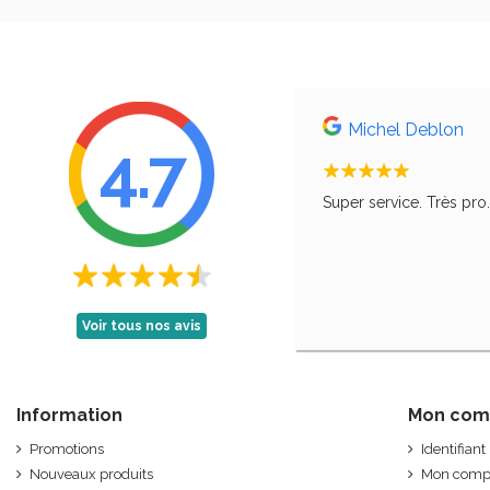
Michel Deblon
4.7
, comme le disait ma grand-mère, qu'il faut
Super service. Très pro
Voir tous nos avis
Information
Mon com
Promotions
Identifiant
Nouveaux produits
Mon comp