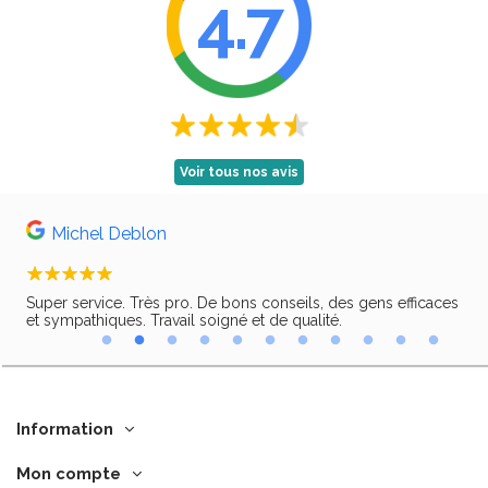
4.7
Voir tous nos avis
Michel Deblon
Super service. Très pro. De bons conseils, des gens efficaces
Trè
ir,
et sympathiques. Travail soigné et de qualité.
Information
Mon compte