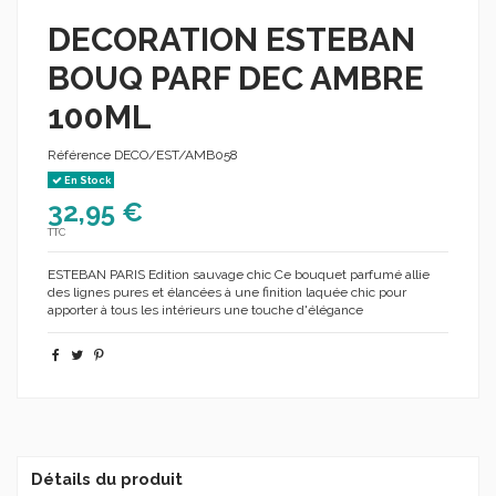
DECORATION ESTEBAN
BOUQ PARF DEC AMBRE
100ML
Référence
DECO/EST/AMB058
En Stock
32,95 €
TTC
ESTEBAN PARIS Edition sauvage chic Ce bouquet parfumé allie
des lignes pures et élancées à une finition laquée chic pour
apporter à tous les intérieurs une touche d'élégance
Détails du produit