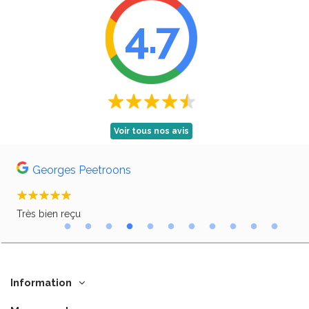
4.7
Voir tous nos avis
Georges Peetroons
Très bien reçu
Pro
Information